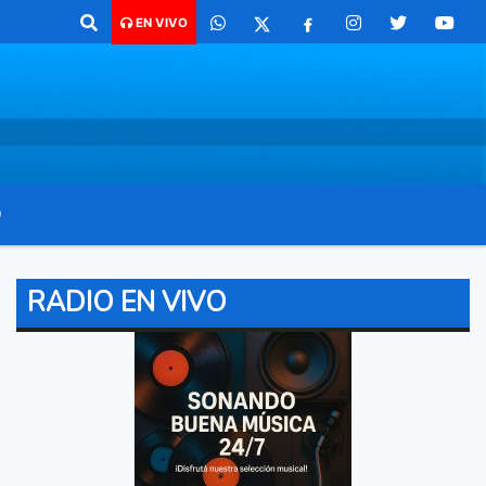
Chaco para comunicarte 362 4879579 Radio argentina 89.3 Mhz Catamar
EN VIVO
O
RADIO EN VIVO