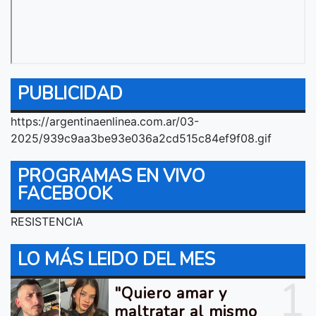
PUBLICIDAD
https://argentinaenlinea.com.ar/03-
2025/939c9aa3be93e036a2cd515c84ef9f08.gif
PROGRAMAS EN VIVO
FACEBOOK
RESISTENCIA
LO MÁS LEIDO DEL MES
1
"Quiero amar y
maltratar al mismo