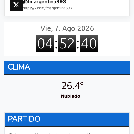
@fmargentina893
https://x.com/fmargentina893
CLIMA
26.4º
Nublado
PARTIDO