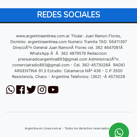
REDES SOCIALES
www.argentinaenlinea.com.ar Titular: Juan Ramon Flores,
Dominio: argentinaenlinea.com Numero Tramite TAD: 56411397
DirecciÃ³n General Juan RamonÂ Flores cel. 362 4647081Â
WhatsApp Â Â 362 4879579 Redaccion:
prensaradioargentina893@gmail.com
AdministraciÃ³n:
comercialradio893@gmail.com
- Cel. 362-4573028Â RADIO
ARGENTINA 91.3 Estudio: Catamarca NÂº 436 - C.P 3500
Resistencia, Chaco - Argentina Telefonos: (362) -Â 4573028
Argentina en Linea.com.ar - Todos los derechos reservados © 2026