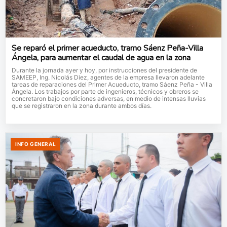
Se reparó el primer acueducto, tramo Sáenz Peña-Villa
Ángela, para aumentar el caudal de agua en la zona
Durante la jornada ayer y hoy, por instrucciones del presidente de
SAMEEP, Ing. Nicolás Diez, agentes de la empresa llevaron adelante
tareas de reparaciones del Primer Acueducto, tramo Sáenz Peña - Villa
Ángela. Los trabajos por parte de ingenieros, técnicos y obreros se
concretaron bajo condiciones adversas, en medio de intensas lluvias
que se registraron en la zona durante ambos días.
INFO GENERAL