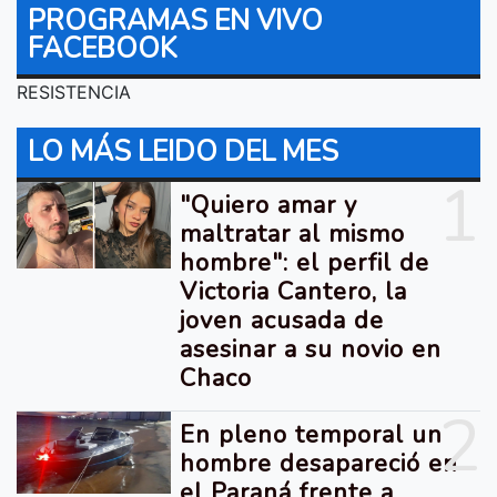
PROGRAMAS EN VIVO
FACEBOOK
RESISTENCIA
LO MÁS LEIDO DEL MES
1
"Quiero amar y
maltratar al mismo
hombre": el perfil de
Victoria Cantero, la
joven acusada de
asesinar a su novio en
Chaco
2
En pleno temporal un
hombre desapareció en
el Paraná frente a