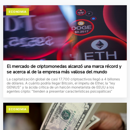
ECONOMIA
El mercado de criptomonedas alcanzó una marca récord y
se acerca al de la empresa más valiosa del mundo
La capitalización global de casi 17.700 criptoactivos llegó a 4 billones
de dólares. A cuánto podría llegar Bitcoin, el ímpetu de Ether, la “ley
GENIUS” y la ácida crítica de un halcón monetarista de EEUU a los
agentes cripto: “tienden a presentar características psicopáticas”
ECONOMIA