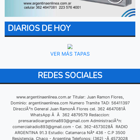
DIARIOS DE HOY
VER MÁS TAPAS
REDES SOCIALES
www.argentinaenlinea.com.ar Titular: Juan Ramon Flores,
Dominio: argentinaenlinea.com Numero Tramite TAD: 56411397
DirecciÃ³n General Juan RamonÂ Flores cel. 362 4647081Â
WhatsApp Â Â 362 4879579 Redaccion:
prensaradioargentina893@gmail.com
AdministraciÃ³n:
comercialradio893@gmail.com
- Cel. 362-4573028Â RADIO
ARGENTINA 91.3 Estudio: Catamarca NÂº 436 - C.P 3500
Resistencia, Chaco - Argentina Telefonos: (362) -Â 4573028