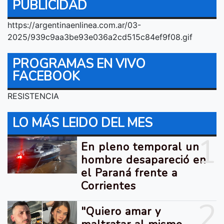
PUBLICIDAD
https://argentinaenlinea.com.ar/03-
2025/939c9aa3be93e036a2cd515c84ef9f08.gif
PROGRAMAS EN VIVO
FACEBOOK
RESISTENCIA
LO MÁS LEIDO DEL MES
1
En pleno temporal un
hombre desapareció en
el Paraná frente a
Corrientes
2
"Quiero amar y