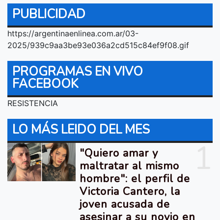
PUBLICIDAD
https://argentinaenlinea.com.ar/03-
2025/939c9aa3be93e036a2cd515c84ef9f08.gif
PROGRAMAS EN VIVO
FACEBOOK
RESISTENCIA
LO MÁS LEIDO DEL MES
1
"Quiero amar y
maltratar al mismo
hombre": el perfil de
Victoria Cantero, la
joven acusada de
asesinar a su novio en