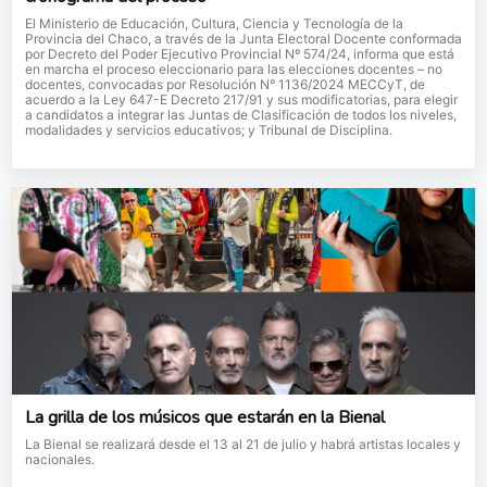
El Ministerio de Educación, Cultura, Ciencia y Tecnología de la
Provincia del Chaco, a través de la Junta Electoral Docente conformada
por Decreto del Poder Ejecutivo Provincial Nº 574/24, informa que está
en marcha el proceso eleccionario para las elecciones docentes – no
docentes, convocadas por Resolución N° 1136/2024 MECCyT, de
acuerdo a la Ley 647-E Decreto 217/91 y sus modificatorias, para elegir
a candidatos a integrar las Juntas de Clasificación de todos los niveles,
modalidades y servicios educativos; y Tribunal de Disciplina.
La grilla de los músicos que estarán en la Bienal
La Bienal se realizará desde el 13 al 21 de julio y habrá artistas locales y
nacionales.