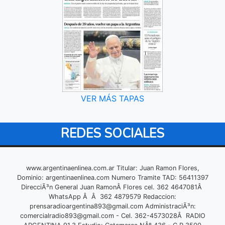
VER MÁS TAPAS
REDES SOCIALES
www.argentinaenlinea.com.ar Titular: Juan Ramon Flores,
Dominio: argentinaenlinea.com Numero Tramite TAD: 56411397
DirecciÃ³n General Juan RamonÂ Flores cel. 362 4647081Â
WhatsApp Â Â 362 4879579 Redaccion:
prensaradioargentina893@gmail.com
AdministraciÃ³n:
comercialradio893@gmail.com
- Cel. 362-4573028Â RADIO