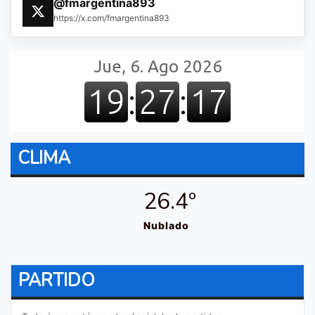
@fmargentina893
https://x.com/fmargentina893
CLIMA
26.4º
Nublado
PARTIDO