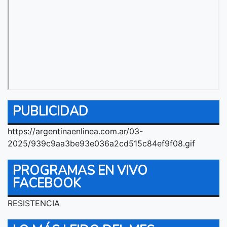
PUBLICIDAD
https://argentinaenlinea.com.ar/03-
2025/939c9aa3be93e036a2cd515c84ef9f08.gif
PROGRAMAS EN VIVO
FACEBOOK
RESISTENCIA