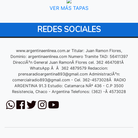
VER MÁS TAPAS
REDES SOCIALES
www.argentinaenlinea.com.ar Titular: Juan Ramon Flores,
Dominio: argentinaenlinea.com Numero Tramite TAD: 56411397
DirecciÃ³n General Juan RamonÂ Flores cel. 362 4647081Â
WhatsApp Â Â 362 4879579 Redaccion:
prensaradioargentina893@gmail.com
AdministraciÃ³n:
comercialradio893@gmail.com
- Cel. 362-4573028Â RADIO
ARGENTINA 91.3 Estudio: Catamarca NÂº 436 - C.P 3500
Resistencia, Chaco - Argentina Telefonos: (362) -Â 4573028