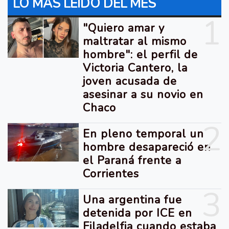
LO MÁS LEIDO DEL MES
1
"Quiero amar y
maltratar al mismo
hombre": el perfil de
Victoria Cantero, la
joven acusada de
asesinar a su novio en
Chaco
2
En pleno temporal un
hombre desapareció en
el Paraná frente a
Corrientes
3
Una argentina fue
detenida por ICE en
Filadelfia cuando estaba