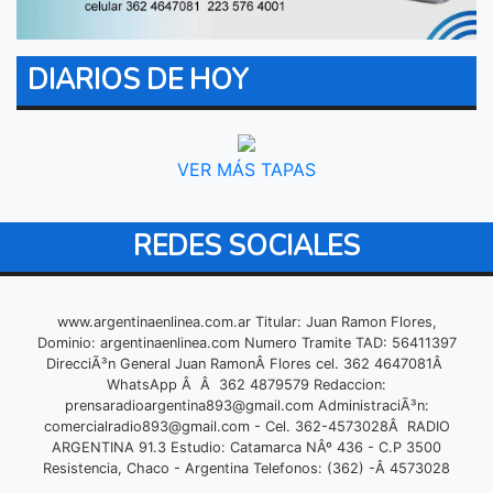
DIARIOS DE HOY
VER MÁS TAPAS
REDES SOCIALES
www.argentinaenlinea.com.ar Titular: Juan Ramon Flores,
Dominio: argentinaenlinea.com Numero Tramite TAD: 56411397
DirecciÃ³n General Juan RamonÂ Flores cel. 362 4647081Â
WhatsApp Â Â 362 4879579 Redaccion:
prensaradioargentina893@gmail.com
AdministraciÃ³n:
comercialradio893@gmail.com
- Cel. 362-4573028Â RADIO
ARGENTINA 91.3 Estudio: Catamarca NÂº 436 - C.P 3500
Resistencia, Chaco - Argentina Telefonos: (362) -Â 4573028