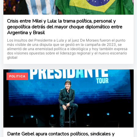
Crisis entre Milei y Lula: la trama política, personal y
geopolítica detrás del mayor choque diplomático entre
Argentina y Brasil
Los insultos del Presidente a Lula y al juez De Moraes fueron el punto
más visible de una disputa que se gestó en la campaña de 2023, se
alimentó de una enemistad política e ideológica y hoy también expresa
dos visiones opuestas sobre el liderazgo regional y el nuevo escenario
global
POLITICA
Dante Gebel apura contactos políticos, sindicales y