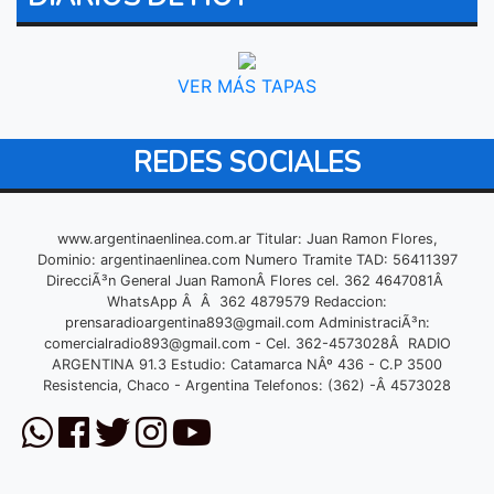
VER MÁS TAPAS
REDES SOCIALES
www.argentinaenlinea.com.ar Titular: Juan Ramon Flores,
Dominio: argentinaenlinea.com Numero Tramite TAD: 56411397
DirecciÃ³n General Juan RamonÂ Flores cel. 362 4647081Â
WhatsApp Â Â 362 4879579 Redaccion:
prensaradioargentina893@gmail.com
AdministraciÃ³n:
comercialradio893@gmail.com
- Cel. 362-4573028Â RADIO
ARGENTINA 91.3 Estudio: Catamarca NÂº 436 - C.P 3500
Resistencia, Chaco - Argentina Telefonos: (362) -Â 4573028