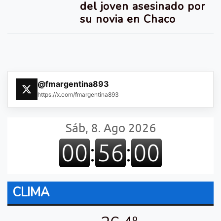
del joven asesinado por
su novia en Chaco
@fmargentina893
https://x.com/fmargentina893
CLIMA