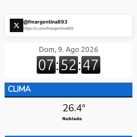
@fmargentina893
https://x.com/fmargentina893
CLIMA
26.4º
Nublado