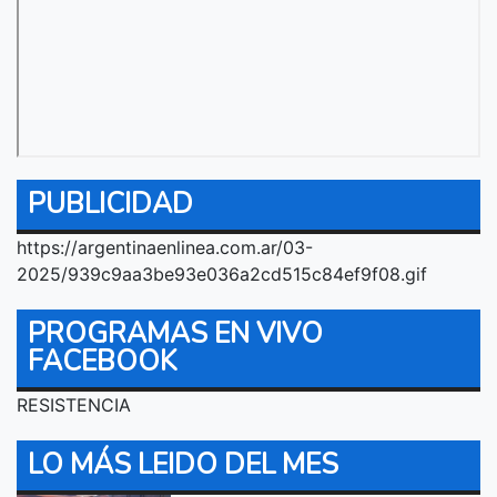
PUBLICIDAD
https://argentinaenlinea.com.ar/03-
2025/939c9aa3be93e036a2cd515c84ef9f08.gif
PROGRAMAS EN VIVO
FACEBOOK
RESISTENCIA
LO MÁS LEIDO DEL MES