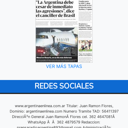
VER MÁS TAPAS
REDES SOCIALES
www.argentinaenlinea.com.ar Titular: Juan Ramon Flores,
Dominio: argentinaenlinea.com Numero Tramite TAD: 56411397
DirecciÃ³n General Juan RamonÂ Flores cel. 362 4647081Â
WhatsApp Â Â 362 4879579 Redaccion:
prensaradioargentina893@gmail.com
AdministraciÃ³n: