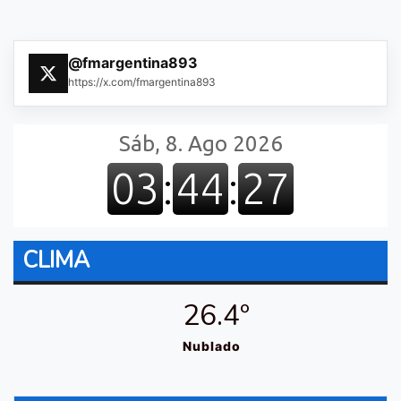
@fmargentina893
https://x.com/fmargentina893
CLIMA
26.4º
Nublado