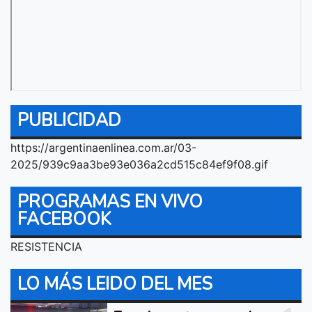
PUBLICIDAD
https://argentinaenlinea.com.ar/03-
2025/939c9aa3be93e036a2cd515c84ef9f08.gif
PROGRAMAS EN VIVO
FACEBOOK
RESISTENCIA
LO MÁS LEIDO DEL MES