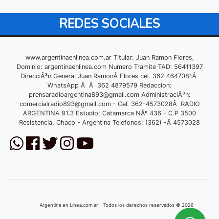
REDES SOCIALES
www.argentinaenlinea.com.ar Titular: Juan Ramon Flores,
Dominio: argentinaenlinea.com Numero Tramite TAD: 56411397
DirecciÃ³n General Juan RamonÂ Flores cel. 362 4647081Â
WhatsApp Â Â 362 4879579 Redaccion:
prensaradioargentina893@gmail.com
AdministraciÃ³n:
comercialradio893@gmail.com
- Cel. 362-4573028Â RADIO
ARGENTINA 91.3 Estudio: Catamarca NÂº 436 - C.P 3500
Resistencia, Chaco - Argentina Telefonos: (362) -Â 4573028
Argentina en Linea.com.ar - Todos los derechos reservados © 2026