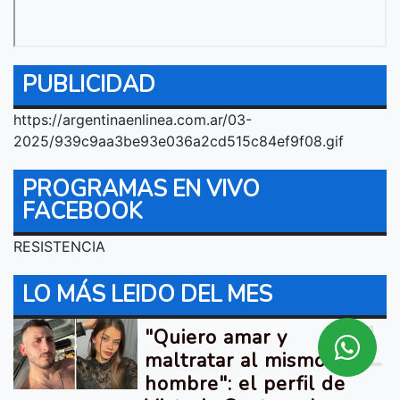
PUBLICIDAD
https://argentinaenlinea.com.ar/03-
2025/939c9aa3be93e036a2cd515c84ef9f08.gif
PROGRAMAS EN VIVO
FACEBOOK
RESISTENCIA
LO MÁS LEIDO DEL MES
1
"Quiero amar y
maltratar al mismo
hombre": el perfil de