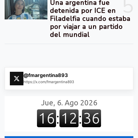
5
Una argentina fue
detenida por ICE en
Filadelfia cuando estaba
por viajar a un partido
del mundial
@fmargentina893
https://x.com/fmargentina893