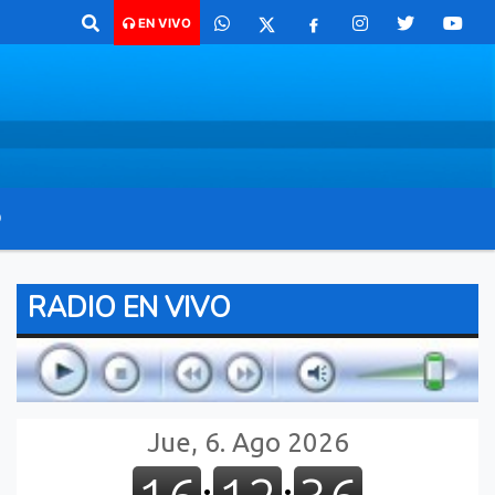
haco para comunicarte 362 4879579 Radio argentina 89.3 Mhz Catamarc
EN VIVO
O
RADIO EN VIVO