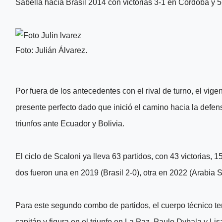
Sabella hacia Brasil 2014 con victorias 3-1 en Córdoba y 
Foto: Julián Álvarez.
Por fuera de los antecedentes con el rival de turno, el vi
presente perfecto dado que inició el camino hacia la defens
triunfos ante Ecuador y Bolivia.
El ciclo de Scaloni ya lleva 63 partidos, con 43 victorias, 
dos fueron una en 2019 (Brasil 2-0), otra en 2022 (Arabia S
Para este segundo combo de partidos, el cuerpo técnico te
capitán y figura en el triunfo en La Paz, Paulo Dybala y Li