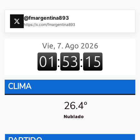
@fmargentina893
https://x.com/fmargentina893
CLIMA
26.4º
Nublado