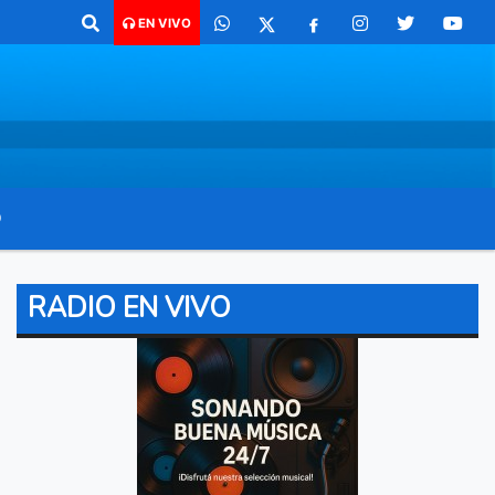
o para comunicarte 362 4879579 Radio argentina 89.3 Mhz Catamarca 4
EN VIVO
O
RADIO EN VIVO