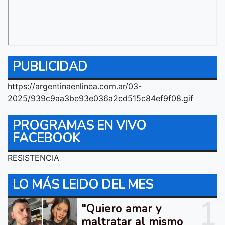
PUBLICIDAD
https://argentinaenlinea.com.ar/03-
2025/939c9aa3be93e036a2cd515c84ef9f08.gif
PROGRAMAS EN VIVO
FACEBOOK
RESISTENCIA
LO MÁS LEIDO DEL MES
1
"Quiero amar y
maltratar al mismo