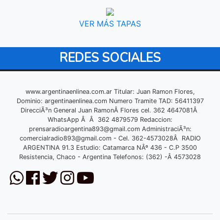
VER MÁS TAPAS
REDES SOCIALES
www.argentinaenlinea.com.ar Titular: Juan Ramon Flores,
Dominio: argentinaenlinea.com Numero Tramite TAD: 56411397
DirecciÃ³n General Juan RamonÂ Flores cel. 362 4647081Â
WhatsApp Â Â 362 4879579 Redaccion:
prensaradioargentina893@gmail.com
AdministraciÃ³n:
comercialradio893@gmail.com
- Cel. 362-4573028Â RADIO
ARGENTINA 91.3 Estudio: Catamarca NÂº 436 - C.P 3500
Resistencia, Chaco - Argentina Telefonos: (362) -Â 4573028