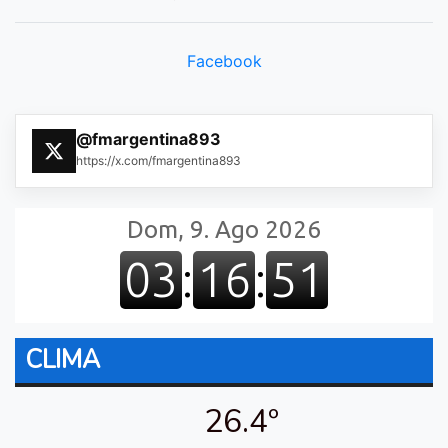
Facebook
@fmargentina893
https://x.com/fmargentina893
CLIMA
26.4º