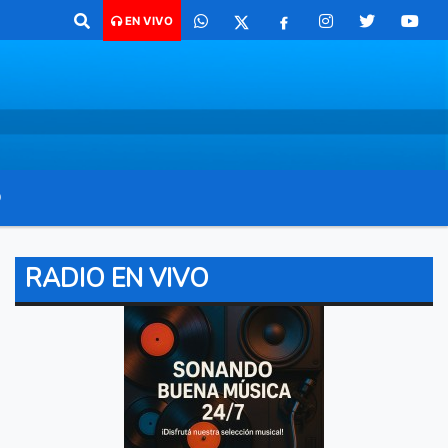
62 4879579 Radio argentina 89.3 Mhz Catamarca 436 Resistencia Chaco
EN VIVO
O
RADIO EN VIVO