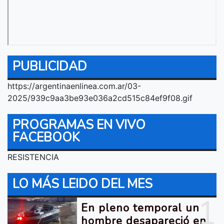
PUBLICIDAD
https://argentinaenlinea.com.ar/03-
2025/939c9aa3be93e036a2cd515c84ef9f08.gif
PROGRAMAS EN VIVO
FACEBOOK
RESISTENCIA
LO MÁS LEIDO DEL MES
1
En pleno temporal un
hombre desapareció en