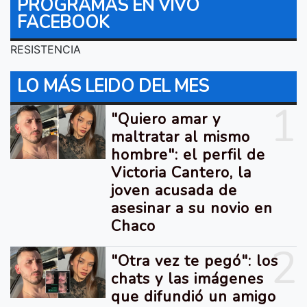
PROGRAMAS EN VIVO
FACEBOOK
RESISTENCIA
LO MÁS LEIDO DEL MES
1
"Quiero amar y
maltratar al mismo
hombre": el perfil de
Victoria Cantero, la
joven acusada de
asesinar a su novio en
Chaco
2
"Otra vez te pegó": los
chats y las imágenes
que difundió un amigo