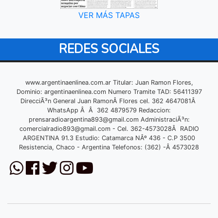
VER MÁS TAPAS
REDES SOCIALES
www.argentinaenlinea.com.ar Titular: Juan Ramon Flores,
Dominio: argentinaenlinea.com Numero Tramite TAD: 56411397
DirecciÃ³n General Juan RamonÂ Flores cel. 362 4647081Â
WhatsApp Â Â 362 4879579 Redaccion:
prensaradioargentina893@gmail.com
AdministraciÃ³n:
comercialradio893@gmail.com
- Cel. 362-4573028Â RADIO
ARGENTINA 91.3 Estudio: Catamarca NÂº 436 - C.P 3500
Resistencia, Chaco - Argentina Telefonos: (362) -Â 4573028