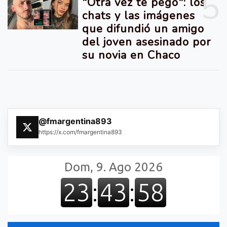
5
"Otra vez te pegó": los
chats y las imágenes
que difundió un amigo
del joven asesinado por
su novia en Chaco
@fmargentina893
https://x.com/fmargentina893