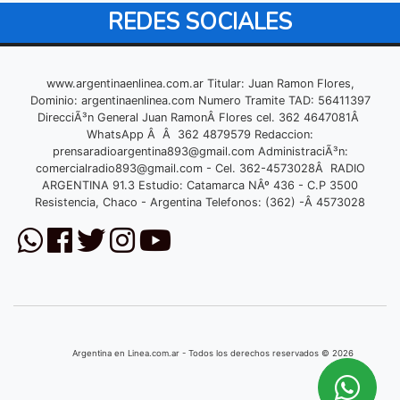
REDES SOCIALES
www.argentinaenlinea.com.ar Titular: Juan Ramon Flores,
Dominio: argentinaenlinea.com Numero Tramite TAD: 56411397
DirecciÃ³n General Juan RamonÂ Flores cel. 362 4647081Â
WhatsApp Â Â 362 4879579 Redaccion:
prensaradioargentina893@gmail.com
AdministraciÃ³n:
comercialradio893@gmail.com
- Cel. 362-4573028Â RADIO
ARGENTINA 91.3 Estudio: Catamarca NÂº 436 - C.P 3500
Resistencia, Chaco - Argentina Telefonos: (362) -Â 4573028
Argentina en Linea.com.ar - Todos los derechos reservados © 2026