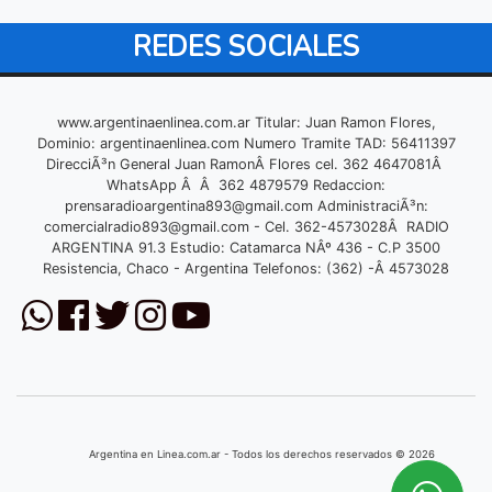
REDES SOCIALES
www.argentinaenlinea.com.ar Titular: Juan Ramon Flores,
Dominio: argentinaenlinea.com Numero Tramite TAD: 56411397
DirecciÃ³n General Juan RamonÂ Flores cel. 362 4647081Â
WhatsApp Â Â 362 4879579 Redaccion:
prensaradioargentina893@gmail.com
AdministraciÃ³n:
comercialradio893@gmail.com
- Cel. 362-4573028Â RADIO
ARGENTINA 91.3 Estudio: Catamarca NÂº 436 - C.P 3500
Resistencia, Chaco - Argentina Telefonos: (362) -Â 4573028
Argentina en Linea.com.ar - Todos los derechos reservados © 2026