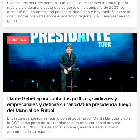
Los insultos del Presidente a Lula y al juez De Moraes fueron el punto
más visible de una disputa que se gestó en la campaña de 2023, se
alimentó de una enemistad política e ideológica y hoy también expresa
dos visiones opuestas sobre el liderazgo regional y el nuevo escenario
global
POLITICA
Dante Gebel apura contactos políticos, sindicales y
empresariales y definirá su candidatura presidencial luego
del Mundial de Fútbol
El pastor evangélico se reunió con el gobernador Martín Llaryora y con
la CGT como parte de sus reuniones para avanzar con el proyecto
electoral en 2027. Cuáles son sus planes, eventuales alianzas y
armadores de su espacio