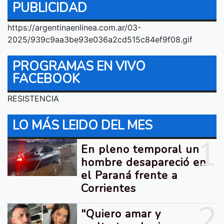
PUBLICIDAD
https://argentinaenlinea.com.ar/03-
2025/939c9aa3be93e036a2cd515c84ef9f08.gif
PROGRAMAS EN VIVO
FACEBOOK
RESISTENCIA
LO MÁS LEIDO DEL MES
1
En pleno temporal un
hombre desapareció en
el Paraná frente a
Corrientes
2
"Quiero amar y