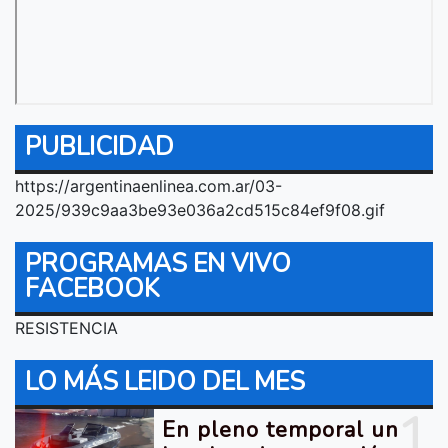
PUBLICIDAD
https://argentinaenlinea.com.ar/03-
2025/939c9aa3be93e036a2cd515c84ef9f08.gif
PROGRAMAS EN VIVO
FACEBOOK
RESISTENCIA
LO MÁS LEIDO DEL MES
1
En pleno temporal un