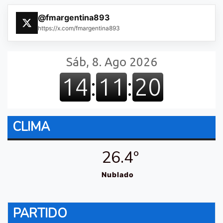
@fmargentina893
https://x.com/fmargentina893
CLIMA
26.4º
Nublado
PARTIDO