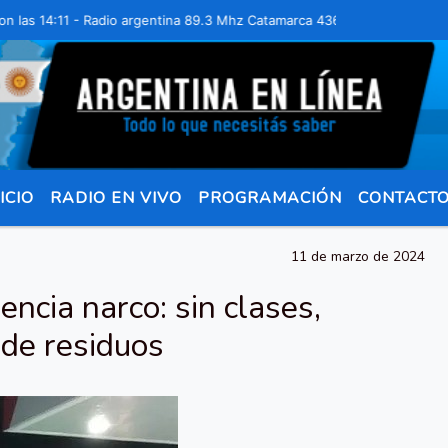
14:11 - Radio argentina 89.3 Mhz Catamarca 436 Resistencia Chaco pa
ICIO
RADIO EN VIVO
PROGRAMACIÓN
CONTACT
11 de marzo de 2024
encia narco: sin clases,
n de residuos