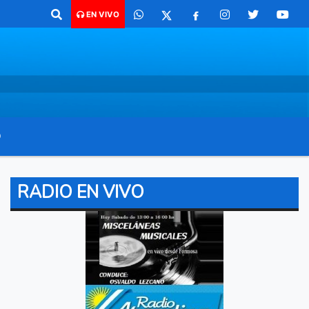
ra comunicarte 362 4879579 Radio argentina 89.3 Mhz Catamarca 436 R
EN VIVO
O
RADIO EN VIVO