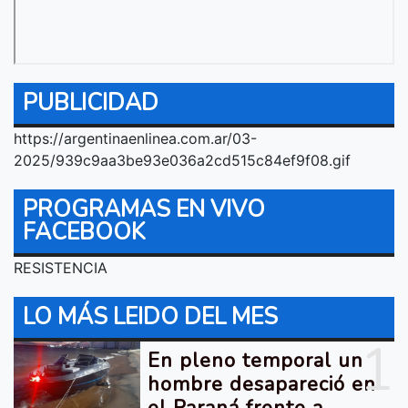
PUBLICIDAD
https://argentinaenlinea.com.ar/03-
2025/939c9aa3be93e036a2cd515c84ef9f08.gif
PROGRAMAS EN VIVO
FACEBOOK
RESISTENCIA
LO MÁS LEIDO DEL MES
1
En pleno temporal un
hombre desapareció en
el Paraná frente a