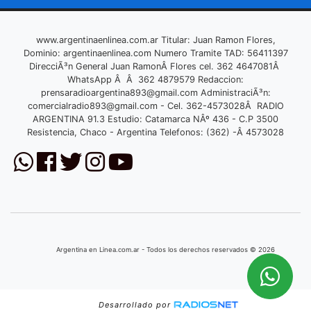
www.argentinaenlinea.com.ar Titular: Juan Ramon Flores,
Dominio: argentinaenlinea.com Numero Tramite TAD: 56411397
DirecciÃ³n General Juan RamonÂ Flores cel. 362 4647081Â
WhatsApp Â Â 362 4879579 Redaccion:
prensaradioargentina893@gmail.com
AdministraciÃ³n:
comercialradio893@gmail.com
- Cel. 362-4573028Â RADIO
ARGENTINA 91.3 Estudio: Catamarca NÂº 436 - C.P 3500
Resistencia, Chaco - Argentina Telefonos: (362) -Â 4573028
Argentina en Linea.com.ar - Todos los derechos reservados © 2026
Desarrollado por