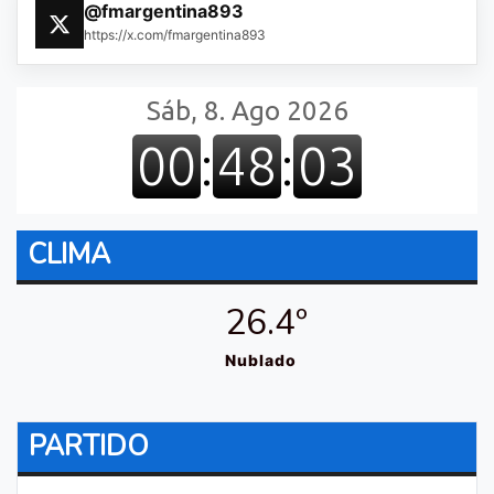
@fmargentina893
https://x.com/fmargentina893
CLIMA
26.4º
Nublado
PARTIDO