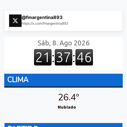
@fmargentina893
https://x.com/fmargentina893
CLIMA
26.4º
Nublado