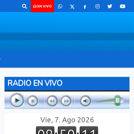
 para comunicarte 362 4879579 Radio argentina 89.3 Mhz Catamarca 43
EN VIVO
O
RADIO EN VIVO