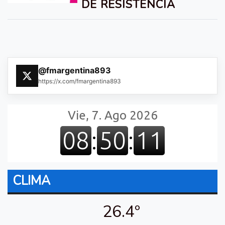
DE RESISTENCIA
@fmargentina893
https://x.com/fmargentina893
CLIMA
26.4º