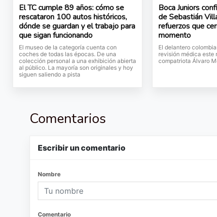
El TC cumple 89 años: cómo se
Boca Juniors conf
rescataron 100 autos históricos,
de Sebastián Villa
dónde se guardan y el trabajo para
refuerzos que cer
que sigan funcionando
momento
El museo de la categoría cuenta con
El delantero colombia
coches de todas las épocas. De una
revisión médica este 
colección personal a una exhibición abierta
compatriota Álvaro M
al público. La mayoría son originales y hoy
siguen saliendo a pista
Comentarios
Escribir un comentario
Nombre
Comentario