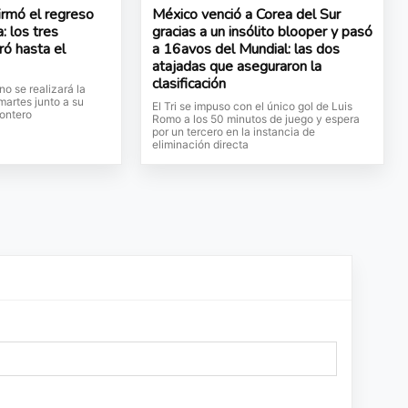
irmó el regreso
México venció a Corea del Sur
: los tres
gracias a un insólito blooper y pasó
ró hasta el
a 16avos del Mundial: las dos
atajadas que aseguraron la
clasificación
no se realizará la
martes junto a su
El Tri se impuso con el único gol de Luis
ontero
Romo a los 50 minutos de juego y espera
por un tercero en la instancia de
eliminación directa