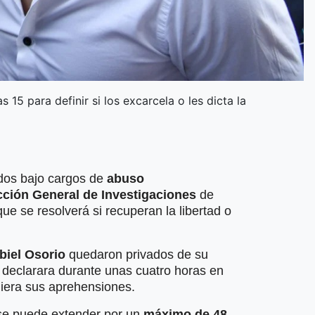
 15 para definir si los excarcela o les dicta la
os bajo cargos de
abuso
cción General de Investigaciones
de
ue se resolverá si recuperan la libertad o
biel Osorio
quedaron privados de su
a declarara durante unas cuatro horas en
diera sus aprehensiones.
 se puede extender por un
máximo de 48