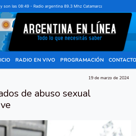
as 08:49 - Radio argentina 89.3 Mhz Catamarca 436 Resistencia Chaco
ICIO
RADIO EN VIVO
PROGRAMACIÓN
CONTACT
19 de marzo de 2024
sados de abuso sexual
ave