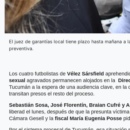
El juez de garantías local tiene plazo hasta mañana a las
preventiva.
Los cuatro futbolistas de
Vélez Sársfield
aprehendid
sexual
agravados permanecen alojados en la
Dire
Tucumán a la espera de una audiencia clave, en la q
transitan presos el resto del proceso.
Sebastián Sosa, José Florentín, Braian Cufré y A
liberad el lunes, después de que la presunta víctim
Cámara Gesell y la
fiscal María Eugenia Posse
pi
Por el sistema procesal de Tucumán, esa situación