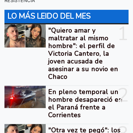
RESISTENCIA
LO MÁS LEIDO DEL MES
1
"Quiero amar y
maltratar al mismo
hombre": el perfil de
Victoria Cantero, la
joven acusada de
asesinar a su novio en
Chaco
2
En pleno temporal un
hombre desapareció en
el Paraná frente a
Corrientes
"Otra vez te pegó": los