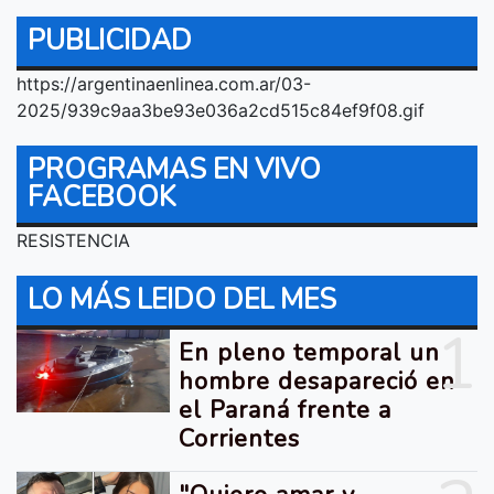
PUBLICIDAD
https://argentinaenlinea.com.ar/03-
2025/939c9aa3be93e036a2cd515c84ef9f08.gif
PROGRAMAS EN VIVO
FACEBOOK
RESISTENCIA
LO MÁS LEIDO DEL MES
1
En pleno temporal un
hombre desapareció en
el Paraná frente a
Corrientes