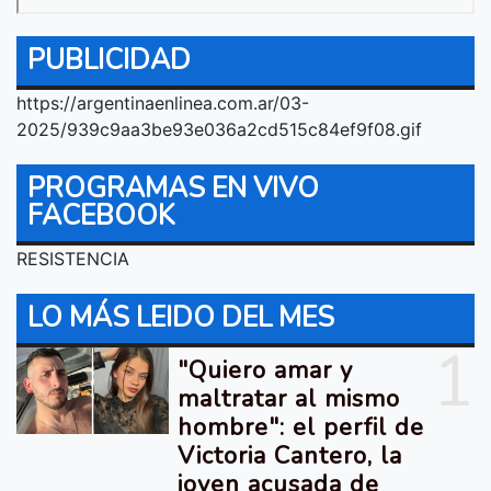
PUBLICIDAD
https://argentinaenlinea.com.ar/03-
2025/939c9aa3be93e036a2cd515c84ef9f08.gif
PROGRAMAS EN VIVO
FACEBOOK
RESISTENCIA
LO MÁS LEIDO DEL MES
1
"Quiero amar y
maltratar al mismo
hombre": el perfil de
Victoria Cantero, la
joven acusada de