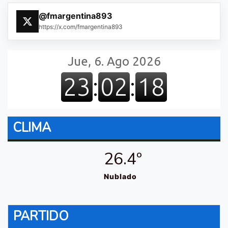
@fmargentina893
https://x.com/fmargentina893
CLIMA
26.4º
Nublado
PARTIDO