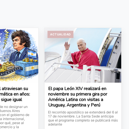
ACTUALIDAD
l atraviesan su
El papa León XIV realizará en
omática en años:
noviembre su primera gira por
sigue igual
América Latina con visitas a
Uruguay, Argentina y Perú
 de no designar un
Buenos Aires
El recorrido apostólico se extenderá del 6 al
 con el gobierno de
17 de noviembre. La Santa Sede anticipa
ta internacional,
que el programa completo se publicará más
por qué, pese al
adelante
comercio y la