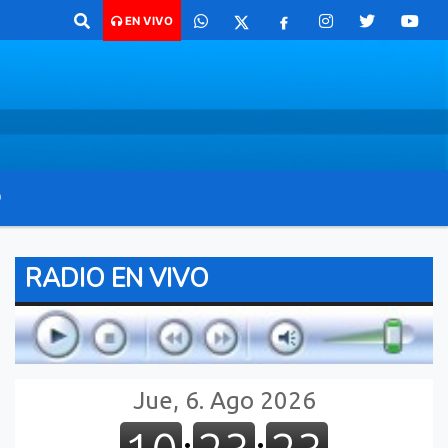
haco para comunicarte 362 4879579 Radio argentina 89.3 Mhz Catamarc
EN VIVO
O
RADIO EN VIVO