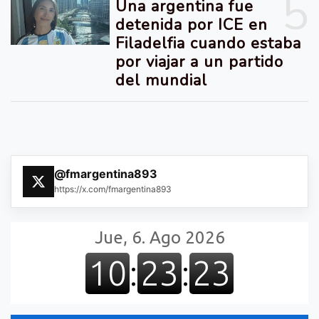
5
Una argentina fue
detenida por ICE en
Filadelfia cuando estaba
por viajar a un partido
del mundial
@fmargentina893
https://x.com/fmargentina893