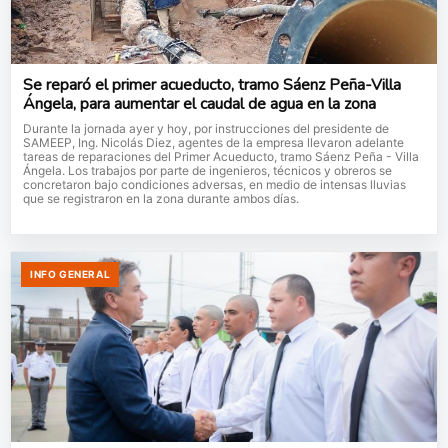
Se reparó el primer acueducto, tramo Sáenz Peña-Villa
Ángela, para aumentar el caudal de agua en la zona
Durante la jornada ayer y hoy, por instrucciones del presidente de
SAMEEP, Ing. Nicolás Diez, agentes de la empresa llevaron adelante
tareas de reparaciones del Primer Acueducto, tramo Sáenz Peña - Villa
Ángela. Los trabajos por parte de ingenieros, técnicos y obreros se
concretaron bajo condiciones adversas, en medio de intensas lluvias
que se registraron en la zona durante ambos días.
INFO GENERAL