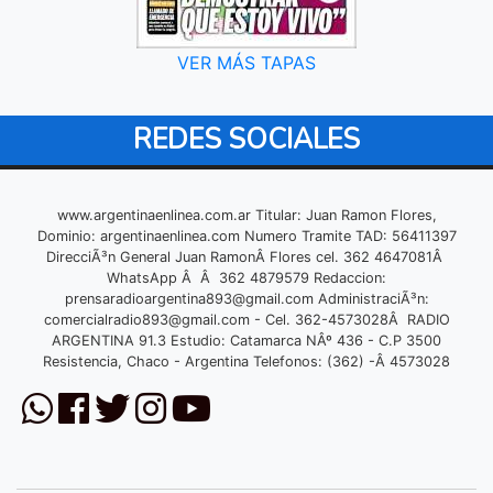
VER MÁS TAPAS
REDES SOCIALES
www.argentinaenlinea.com.ar Titular: Juan Ramon Flores,
Dominio: argentinaenlinea.com Numero Tramite TAD: 56411397
DirecciÃ³n General Juan RamonÂ Flores cel. 362 4647081Â
WhatsApp Â Â 362 4879579 Redaccion:
prensaradioargentina893@gmail.com
AdministraciÃ³n:
comercialradio893@gmail.com
- Cel. 362-4573028Â RADIO
ARGENTINA 91.3 Estudio: Catamarca NÂº 436 - C.P 3500
Resistencia, Chaco - Argentina Telefonos: (362) -Â 4573028