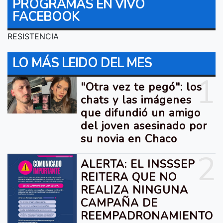
PROGRAMAS EN VIVO
FACEBOOK
RESISTENCIA
LO MÁS LEIDO DEL MES
1
"Otra vez te pegó": los
chats y las imágenes
que difundió un amigo
del joven asesinado por
su novia en Chaco
2
ALERTA: EL INSSSEP
REITERA QUE NO
REALIZA NINGUNA
CAMPAÑA DE
REEMPADRONAMIENTO