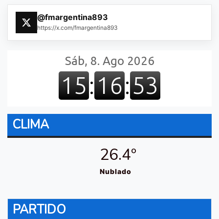
@fmargentina893
https://x.com/fmargentina893
CLIMA
26.4º
Nublado
PARTIDO