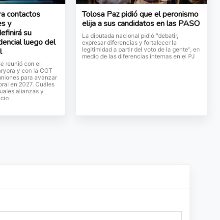
a contactos
Tolosa Paz pidió que el peronismo
es y
elija a sus candidatos en las PASO
efinirá su
La diputada nacional pidió "debatir,
dencial luego del
expresar diferencias y fortalecer la
legitimidad a partir del voto de la gente", en
l
medio de las diferencias internas en el PJ
se reunió con el
aryora y con la CGT
uniones para avanzar
oral en 2027. Cuáles
uales alianzas y
cio