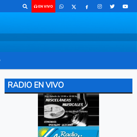
o para comunicarte 362 4879579 Radio argentina 89.3 Mhz Catamarca 4
EN VIVO
O
RADIO EN VIVO