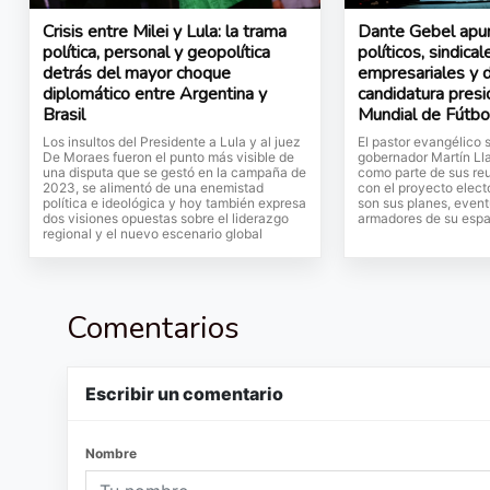
Crisis entre Milei y Lula: la trama
Dante Gebel apur
política, personal y geopolítica
políticos, sindical
detrás del mayor choque
empresariales y d
diplomático entre Argentina y
candidatura presi
Brasil
Mundial de Fútbo
Los insultos del Presidente a Lula y al juez
El pastor evangélico 
De Moraes fueron el punto más visible de
gobernador Martín Ll
una disputa que se gestó en la campaña de
como parte de sus re
2023, se alimentó de una enemistad
con el proyecto elect
política e ideológica y hoy también expresa
son sus planes, event
dos visiones opuestas sobre el liderazgo
armadores de su espa
regional y el nuevo escenario global
Comentarios
Escribir un comentario
Nombre