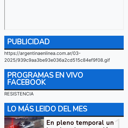
PUBLICIDAD
https://argentinaenlinea.com.ar/03-
2025/939c9aa3be93e036a2cd515c84ef9f08.gif
PROGRAMAS EN VIVO
FACEBOOK
RESISTENCIA
LO MÁS LEIDO DEL MES
1
En pleno temporal un