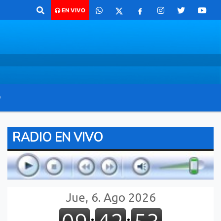
 para comunicarte 362 4879579 Radio argentina 89.3 Mhz Catamarca 43
EN VIVO
O
RADIO EN VIVO