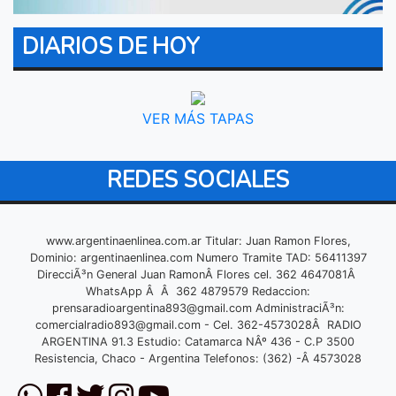
DIARIOS DE HOY
VER MÁS TAPAS
REDES SOCIALES
www.argentinaenlinea.com.ar Titular: Juan Ramon Flores,
Dominio: argentinaenlinea.com Numero Tramite TAD: 56411397
DirecciÃ³n General Juan RamonÂ Flores cel. 362 4647081Â
WhatsApp Â Â 362 4879579 Redaccion:
prensaradioargentina893@gmail.com
AdministraciÃ³n:
comercialradio893@gmail.com
- Cel. 362-4573028Â RADIO
ARGENTINA 91.3 Estudio: Catamarca NÂº 436 - C.P 3500
Resistencia, Chaco - Argentina Telefonos: (362) -Â 4573028