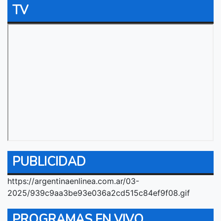
TV
PUBLICIDAD
https://argentinaenlinea.com.ar/03-
2025/939c9aa3be93e036a2cd515c84ef9f08.gif
PROGRAMAS EN VIVO