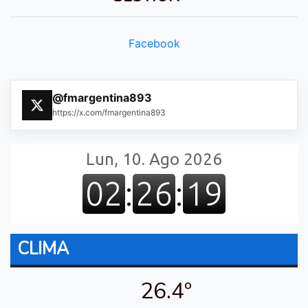
Facebook
@fmargentina893
https://x.com/fmargentina893
CLIMA
26.4º