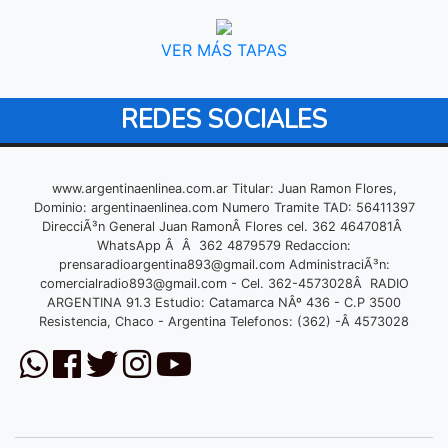
VER MÁS TAPAS
REDES SOCIALES
www.argentinaenlinea.com.ar Titular: Juan Ramon Flores,
Dominio: argentinaenlinea.com Numero Tramite TAD: 56411397
DirecciÃ³n General Juan RamonÂ Flores cel. 362 4647081Â
WhatsApp Â Â 362 4879579 Redaccion:
prensaradioargentina893@gmail.com
AdministraciÃ³n:
comercialradio893@gmail.com
- Cel. 362-4573028Â RADIO
ARGENTINA 91.3 Estudio: Catamarca NÂº 436 - C.P 3500
Resistencia, Chaco - Argentina Telefonos: (362) -Â 4573028