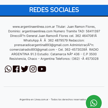
REDES SOCIALES
www.argentinaenlinea.com.ar Titular: Juan Ramon Flores,
Dominio: argentinaenlinea.com Numero Tramite TAD: 56411397
DirecciÃ³n General Juan RamonÂ Flores cel. 362 4647081Â
WhatsApp Â Â 362 4879579 Redaccion:
prensaradioargentina893@gmail.com
AdministraciÃ³n:
comercialradio893@gmail.com
- Cel. 362-4573028Â RADIO
ARGENTINA 91.3 Estudio: Catamarca NÂº 436 - C.P 3500
Resistencia, Chaco - Argentina Telefonos: (362) -Â 4573028
Argentina en Linea.com.ar - Todos los derechos reservados © 2026