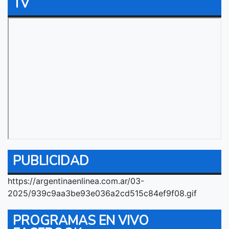
TV
PUBLICIDAD
https://argentinaenlinea.com.ar/03-
2025/939c9aa3be93e036a2cd515c84ef9f08.gif
PROGRAMAS EN VIVO