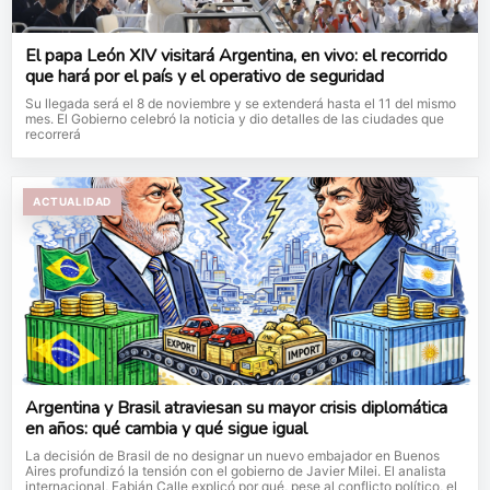
El papa León XIV visitará Argentina, en vivo: el recorrido
que hará por el país y el operativo de seguridad
Su llegada será el 8 de noviembre y se extenderá hasta el 11 del mismo
mes. El Gobierno celebró la noticia y dio detalles de las ciudades que
recorrerá
ACTUALIDAD
Argentina y Brasil atraviesan su mayor crisis diplomática
en años: qué cambia y qué sigue igual
La decisión de Brasil de no designar un nuevo embajador en Buenos
Aires profundizó la tensión con el gobierno de Javier Milei. El analista
internacional, Fabián Calle explicó por qué, pese al conflicto político, el