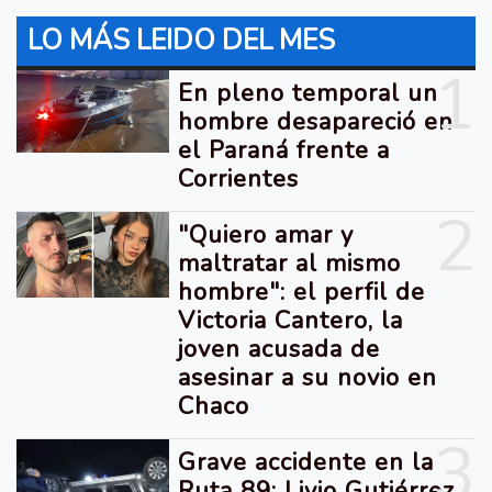
LO MÁS LEIDO DEL MES
1
En pleno temporal un
hombre desapareció en
el Paraná frente a
Corrientes
2
"Quiero amar y
maltratar al mismo
hombre": el perfil de
Victoria Cantero, la
joven acusada de
asesinar a su novio en
Chaco
3
Grave accidente en la
Ruta 89: Livio Gutiérrez