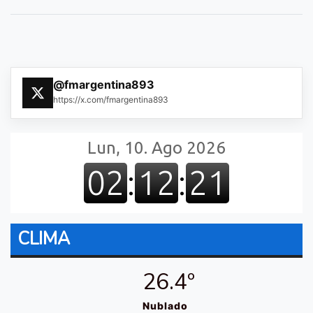
@fmargentina893
https://x.com/fmargentina893
CLIMA
26.4º
Nublado