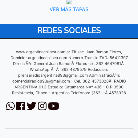
VER MÁS TAPAS
REDES SOCIALES
www.argentinaenlinea.com.ar Titular: Juan Ramon Flores,
Dominio: argentinaenlinea.com Numero Tramite TAD: 56411397
DirecciÃ³n General Juan RamonÂ Flores cel. 362 4647081Â
WhatsApp Â Â 362 4879579 Redaccion:
prensaradioargentina893@gmail.com
AdministraciÃ³n:
comercialradio893@gmail.com
- Cel. 362-4573028Â RADIO
ARGENTINA 91.3 Estudio: Catamarca NÂº 436 - C.P 3500
Resistencia, Chaco - Argentina Telefonos: (362) -Â 4573028