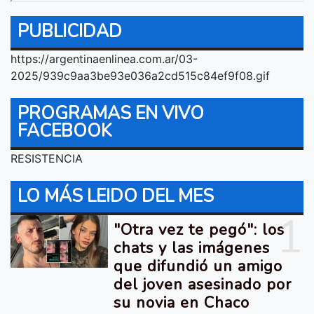
PUBLICIDAD
https://argentinaenlinea.com.ar/03-
2025/939c9aa3be93e036a2cd515c84ef9f08.gif
PROGRAMAS EN VIVO
FACEBOOK
RESISTENCIA
LO MÁS LEIDO DEL MES
1
"Otra vez te pegó": los
chats y las imágenes
que difundió un amigo
del joven asesinado por
su novia en Chaco