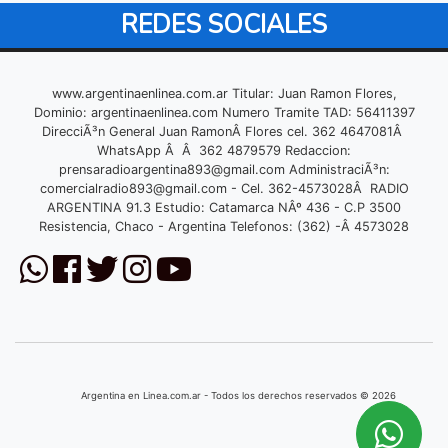
REDES SOCIALES
www.argentinaenlinea.com.ar Titular: Juan Ramon Flores,
Dominio: argentinaenlinea.com Numero Tramite TAD: 56411397
DirecciÃ³n General Juan RamonÂ Flores cel. 362 4647081Â
WhatsApp Â Â 362 4879579 Redaccion:
prensaradioargentina893@gmail.com
AdministraciÃ³n:
comercialradio893@gmail.com
- Cel. 362-4573028Â RADIO
ARGENTINA 91.3 Estudio: Catamarca NÂº 436 - C.P 3500
Resistencia, Chaco - Argentina Telefonos: (362) -Â 4573028
Argentina en Linea.com.ar - Todos los derechos reservados © 2026