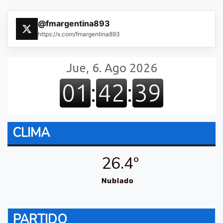
@fmargentina893
https://x.com/fmargentina893
CLIMA
26.4º
Nublado
PARTIDO