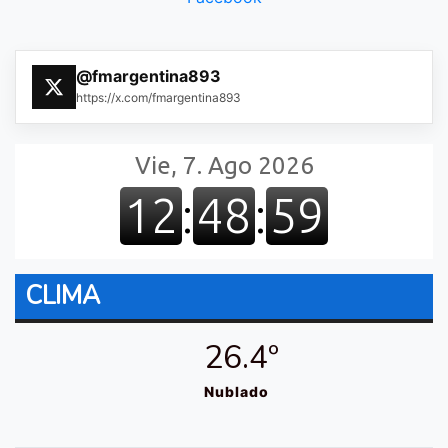
@fmargentina893
https://x.com/fmargentina893
CLIMA
26.4º
Nublado