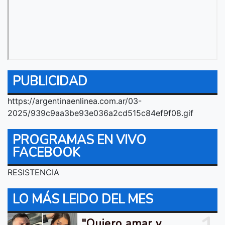
PUBLICIDAD
https://argentinaenlinea.com.ar/03-
2025/939c9aa3be93e036a2cd515c84ef9f08.gif
PROGRAMAS EN VIVO
FACEBOOK
RESISTENCIA
LO MÁS LEIDO DEL MES
"Quiero amar y