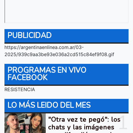
PUBLICIDAD
https://argentinaenlinea.com.ar/03-
2025/939c9aa3be93e036a2cd515c84ef9f08.gif
PROGRAMAS EN VIVO
FACEBOOK
RESISTENCIA
LO MÁS LEIDO DEL MES
1
"Otra vez te pegó": los
chats y las imágenes