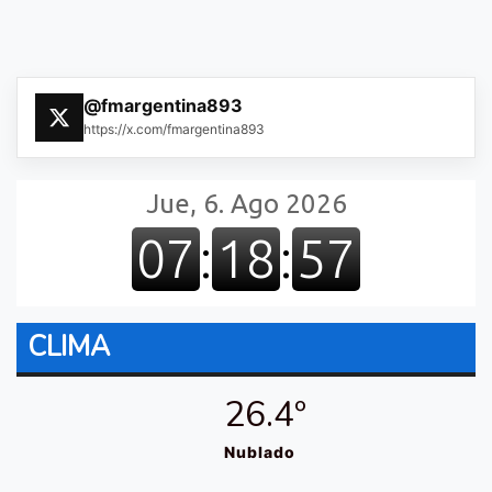
@fmargentina893
https://x.com/fmargentina893
CLIMA
26.4º
Nublado