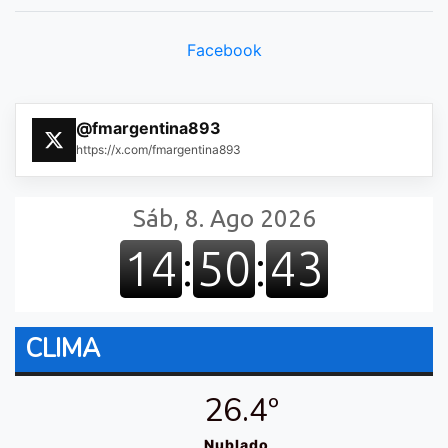
Facebook
@fmargentina893
https://x.com/fmargentina893
CLIMA
26.4º
Nublado