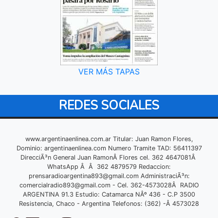
VER MÁS TAPAS
REDES SOCIALES
www.argentinaenlinea.com.ar Titular: Juan Ramon Flores,
Dominio: argentinaenlinea.com Numero Tramite TAD: 56411397
DirecciÃ³n General Juan RamonÂ Flores cel. 362 4647081Â
WhatsApp Â Â 362 4879579 Redaccion:
prensaradioargentina893@gmail.com
AdministraciÃ³n:
comercialradio893@gmail.com
- Cel. 362-4573028Â RADIO
ARGENTINA 91.3 Estudio: Catamarca NÂº 436 - C.P 3500
Resistencia, Chaco - Argentina Telefonos: (362) -Â 4573028