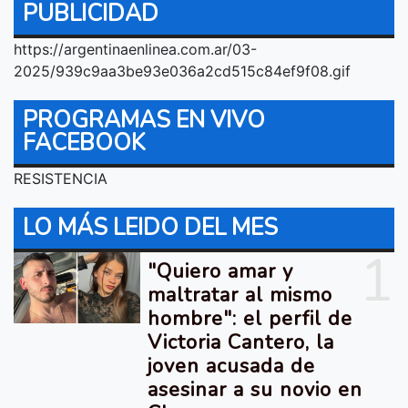
PUBLICIDAD
https://argentinaenlinea.com.ar/03-
2025/939c9aa3be93e036a2cd515c84ef9f08.gif
PROGRAMAS EN VIVO
FACEBOOK
RESISTENCIA
LO MÁS LEIDO DEL MES
1
"Quiero amar y
maltratar al mismo
hombre": el perfil de
Victoria Cantero, la
joven acusada de
asesinar a su novio en