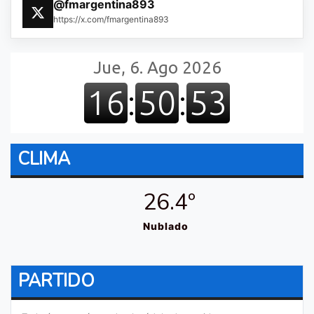
@fmargentina893
https://x.com/fmargentina893
CLIMA
26.4º
Nublado
PARTIDO