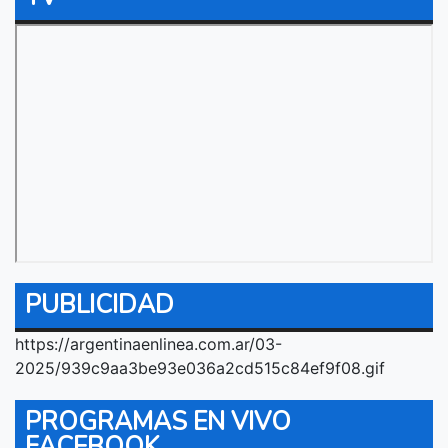
PUBLICIDAD
https://argentinaenlinea.com.ar/03-
2025/939c9aa3be93e036a2cd515c84ef9f08.gif
PROGRAMAS EN VIVO
FACEBOOK