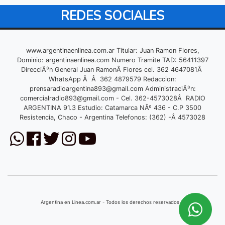
REDES SOCIALES
www.argentinaenlinea.com.ar Titular: Juan Ramon Flores,
Dominio: argentinaenlinea.com Numero Tramite TAD: 56411397
DirecciÃ³n General Juan RamonÂ Flores cel. 362 4647081Â
WhatsApp Â Â 362 4879579 Redaccion:
prensaradioargentina893@gmail.com
AdministraciÃ³n:
comercialradio893@gmail.com
- Cel. 362-4573028Â RADIO
ARGENTINA 91.3 Estudio: Catamarca NÂº 436 - C.P 3500
Resistencia, Chaco - Argentina Telefonos: (362) -Â 4573028
Argentina en Linea.com.ar - Todos los derechos reservados © 2026