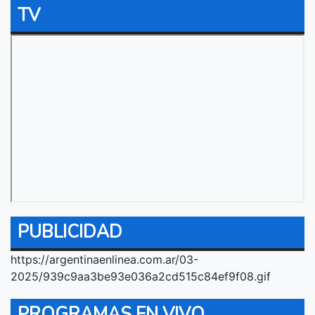
TV
PUBLICIDAD
https://argentinaenlinea.com.ar/03-
2025/939c9aa3be93e036a2cd515c84ef9f08.gif
PROGRAMAS EN VIVO