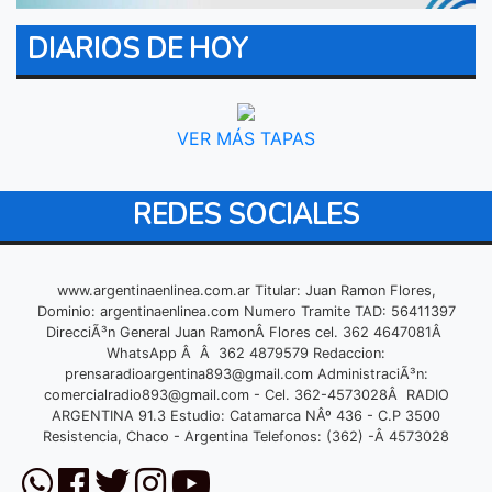
DIARIOS DE HOY
VER MÁS TAPAS
REDES SOCIALES
www.argentinaenlinea.com.ar Titular: Juan Ramon Flores,
Dominio: argentinaenlinea.com Numero Tramite TAD: 56411397
DirecciÃ³n General Juan RamonÂ Flores cel. 362 4647081Â
WhatsApp Â Â 362 4879579 Redaccion:
prensaradioargentina893@gmail.com
AdministraciÃ³n:
comercialradio893@gmail.com
- Cel. 362-4573028Â RADIO
ARGENTINA 91.3 Estudio: Catamarca NÂº 436 - C.P 3500
Resistencia, Chaco - Argentina Telefonos: (362) -Â 4573028