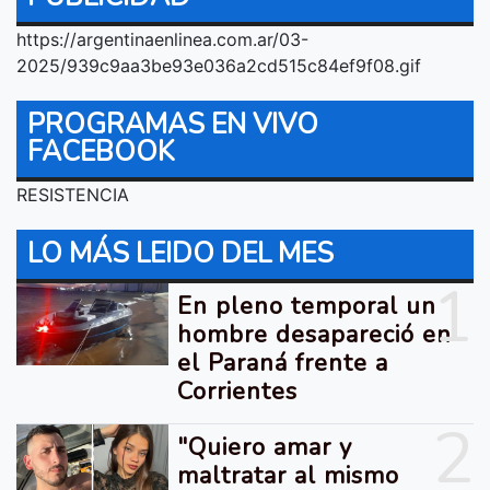
https://argentinaenlinea.com.ar/03-
2025/939c9aa3be93e036a2cd515c84ef9f08.gif
PROGRAMAS EN VIVO
FACEBOOK
RESISTENCIA
LO MÁS LEIDO DEL MES
1
En pleno temporal un
hombre desapareció en
el Paraná frente a
Corrientes
2
"Quiero amar y
maltratar al mismo