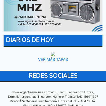
DIARIOS DE HOY
VER MÁS TAPAS
REDES SOCIALES
www.argentinaenlinea.com.ar Titular: Juan Ramon Flores,
Dominio: argentinaenlinea.com Numero Tramite TAD: 56411397
DirecciÃ³n General Juan RamonÂ Flores cel. 362 4647081Â
WhatsApp Â Â 362 4879579 Redaccion: