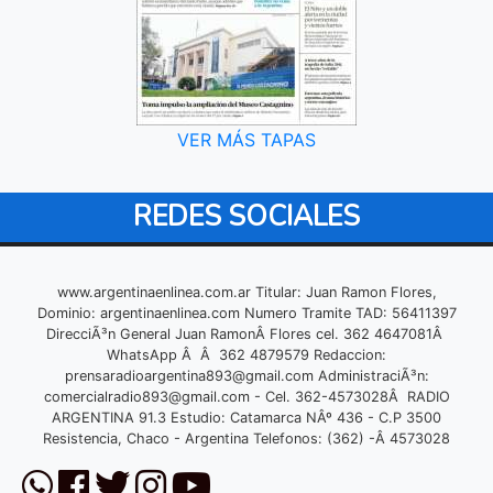
VER MÁS TAPAS
REDES SOCIALES
www.argentinaenlinea.com.ar Titular: Juan Ramon Flores,
Dominio: argentinaenlinea.com Numero Tramite TAD: 56411397
DirecciÃ³n General Juan RamonÂ Flores cel. 362 4647081Â
WhatsApp Â Â 362 4879579 Redaccion:
prensaradioargentina893@gmail.com
AdministraciÃ³n:
comercialradio893@gmail.com
- Cel. 362-4573028Â RADIO
ARGENTINA 91.3 Estudio: Catamarca NÂº 436 - C.P 3500
Resistencia, Chaco - Argentina Telefonos: (362) -Â 4573028