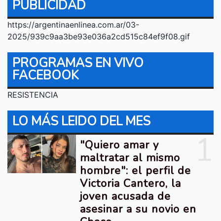
PUBLICIDAD
https://argentinaenlinea.com.ar/03-
2025/939c9aa3be93e036a2cd515c84ef9f08.gif
PROGRAMAS EN VIVO
FACEBOOK
RESISTENCIA
LO MÁS LEIDO DEL MES
1
"Quiero amar y
maltratar al mismo
hombre": el perfil de
Victoria Cantero, la
joven acusada de
asesinar a su novio en