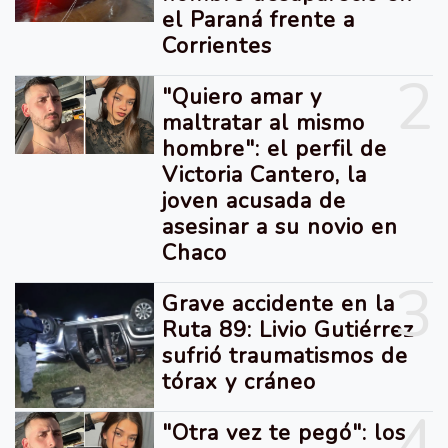
el Paraná frente a
Corrientes
2
"Quiero amar y
maltratar al mismo
hombre": el perfil de
Victoria Cantero, la
joven acusada de
asesinar a su novio en
Chaco
3
Grave accidente en la
Ruta 89: Livio Gutiérrez
sufrió traumatismos de
tórax y cráneo
4
"Otra vez te pegó": los