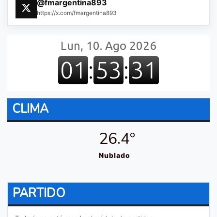
@fmargentina893
https://x.com/fmargentina893
CLIMA
26.4º
Nublado
PARTIDO