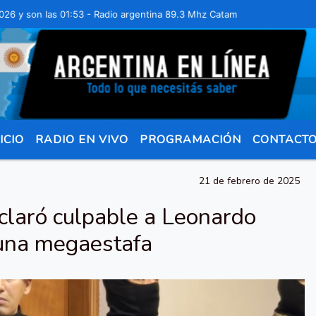
on las 01:53 - Radio argentina 89.3 Mhz Catamarca 436 Resistencia C
ICIO
RADIO EN VIVO
PROGRAMACIÓN
CONTACT
21 de febrero de 2025
eclaró culpable a Leonardo
 una megaestafa