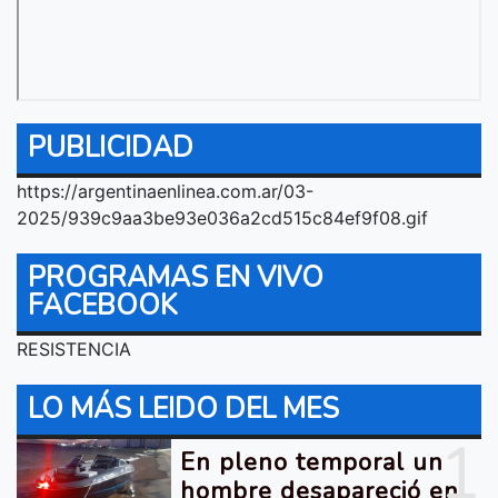
PUBLICIDAD
https://argentinaenlinea.com.ar/03-
2025/939c9aa3be93e036a2cd515c84ef9f08.gif
PROGRAMAS EN VIVO
FACEBOOK
RESISTENCIA
LO MÁS LEIDO DEL MES
1
En pleno temporal un
hombre desapareció en