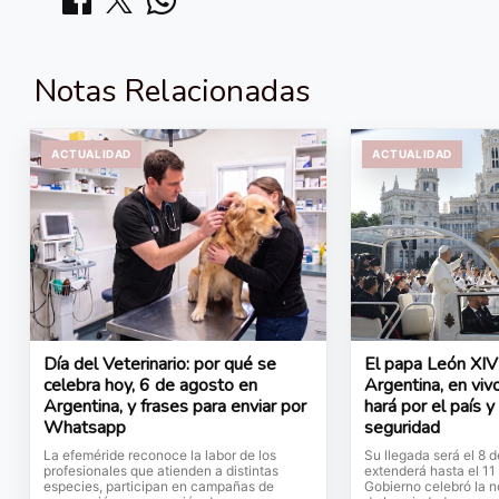
Notas Relacionadas
ACTUALIDAD
ACTUALIDAD
Día del Veterinario: por qué se
El papa León XIV 
celebra hoy, 6 de agosto en
Argentina, en vivo
Argentina, y frases para enviar por
hará por el país y
Whatsapp
seguridad
La efeméride reconoce la labor de los
Su llegada será el 8 
profesionales que atienden a distintas
extenderá hasta el 11
especies, participan en campañas de
Gobierno celebró la no