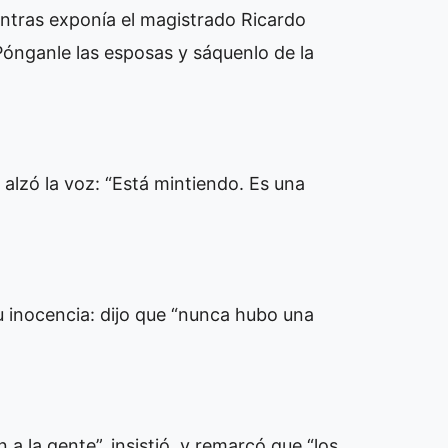
entras exponía el magistrado Ricardo
Pónganle las esposas y sáquenlo de la
 alzó la voz: “Está mintiendo. Es una
u inocencia: dijo que “nunca hubo una
a la gente”, insistió, y remarcó que “los