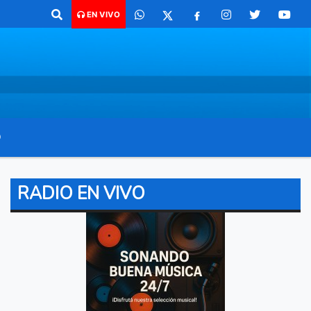
haco para comunicarte 362 4879579 Radio argentina 89.3 Mhz Catamarc
EN VIVO
O
RADIO EN VIVO