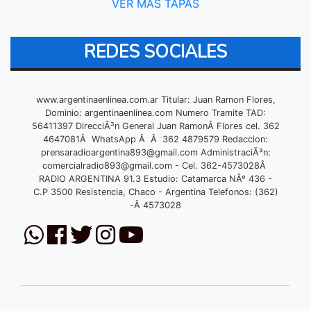
VER MÁS TAPAS
REDES SOCIALES
www.argentinaenlinea.com.ar Titular: Juan Ramon Flores,
Dominio: argentinaenlinea.com Numero Tramite TAD:
56411397 DirecciÃ³n General Juan RamonÂ Flores cel. 362
4647081Â WhatsApp Â Â 362 4879579 Redaccion:
prensaradioargentina893@gmail.com
AdministraciÃ³n:
comercialradio893@gmail.com
- Cel. 362-4573028Â
RADIO ARGENTINA 91.3 Estudio: Catamarca NÂº 436 -
C.P 3500 Resistencia, Chaco - Argentina Telefonos: (362)
-Â 4573028