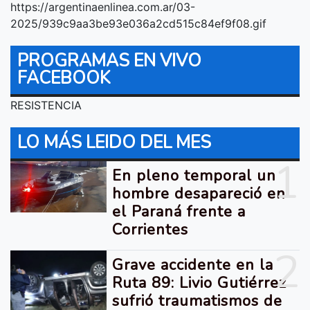
https://argentinaenlinea.com.ar/03-
2025/939c9aa3be93e036a2cd515c84ef9f08.gif
PROGRAMAS EN VIVO
FACEBOOK
RESISTENCIA
LO MÁS LEIDO DEL MES
1
En pleno temporal un
hombre desapareció en
el Paraná frente a
Corrientes
2
Grave accidente en la
Ruta 89: Livio Gutiérrez
sufrió traumatismos de