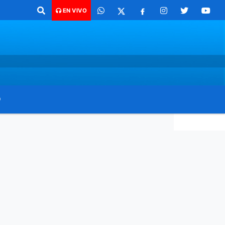
 para comunicarte 362 4879579 Radio argentina 89.3 Mhz Catamarca 436
EN VIVO
O