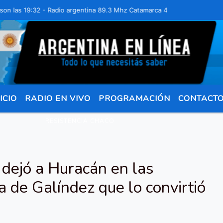
as 19:32 - Radio argentina 89.3 Mhz Catamarca 436 Resistencia Chaco
ICIO
RADIO EN VIVO
PROGRAMACIÓN
CONTACT
RESISTENCIA CHACO
 dejó a Huracán en las
da de Galíndez que lo convirtió