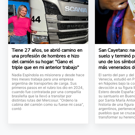
Tiene 27 años, se abrió camino en
San Cayetano: nac
una profesión de hombres e hizo
suelo y terminó p
del camión su hogar: "Gano el
uno de los símbol
triple que en mi anterior trabajo"
más venerados de
Nadia Espíndola es misionera y desde hace
El santo del pan y del
tres meses trabaja para una empresa
Venecia, estudió en 
argentina de transportes de carga. Sus
en Nápoles bajo la co
primeros pasos en el rubro los dio en 2024,
devoción a su figura 
cuando fue contratada por una compañía
Estero desde España 
brasileña que la llevó a transitar por
su santuario en Buen
distintas rutas del Mercosur. "Ordeno la
por Santa María Anto
cabina del camión como su fuese mi casa",
historia de una figura
contó
argentinos, pertenece
pueblos que se cruza
transformar su heren