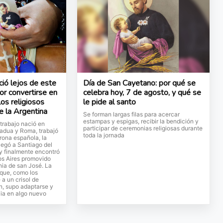
ió lejos de este
Día de San Cayetano: por qué se
or convertirse en
celebra hoy, 7 de agosto, y qué se
os religiosos
le pide al santo
 la Argentina
Se forman largas filas para acercar
estampas y espigas, recibir la bendición y
 trabajo nació en
participar de ceremonias religiosas durante
Padua y Roma, trabajó
toda la jornada
rona española, la
llegó a Santiago del
y finalmente encontró
os Aires promovido
nia de san José. La
 que, como los
 a un crisol de
n, supo adaptarse y
cia en algo nuevo