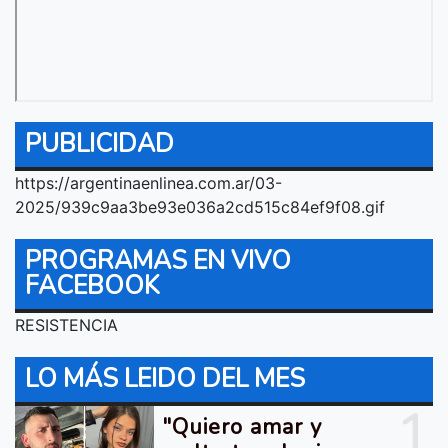
PUBLICIDAD
https://argentinaenlinea.com.ar/03-
2025/939c9aa3be93e036a2cd515c84ef9f08.gif
PROGRAMAS EN VIVO
FACEBOOK
RESISTENCIA
LO MÁS LEIDO DEL MES
1
"Quiero amar y