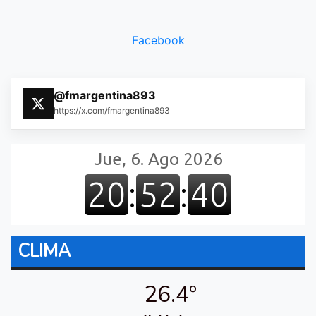
Facebook
@fmargentina893
https://x.com/fmargentina893
CLIMA
26.4º