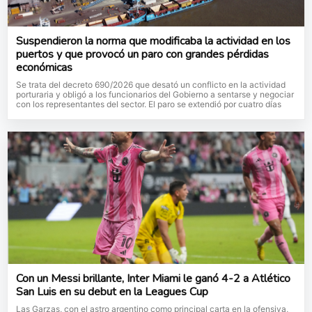
Suspendieron la norma que modificaba la actividad en los
puertos y que provocó un paro con grandes pérdidas
económicas
Se trata del decreto 690/2026 que desató un conflicto en la actividad
porturaria y obligó a los funcionarios del Gobierno a sentarse y negociar
con los representantes del sector. El paro se extendió por cuatro días
Con un Messi brillante, Inter Miami le ganó 4-2 a Atlético
San Luis en su debut en la Leagues Cup
Las Garzas, con el astro argentino como principal carta en la ofensiva,