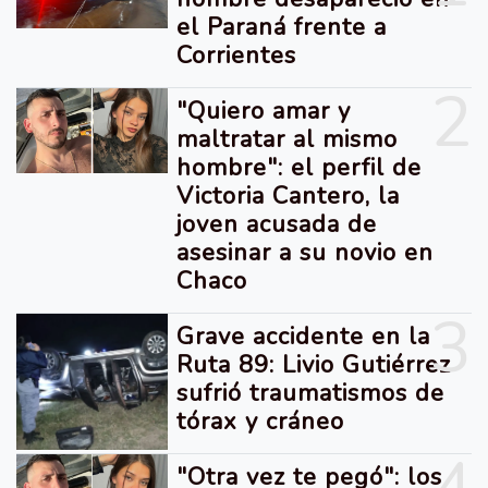
el Paraná frente a
Corrientes
2
"Quiero amar y
maltratar al mismo
hombre": el perfil de
Victoria Cantero, la
joven acusada de
asesinar a su novio en
Chaco
3
Grave accidente en la
Ruta 89: Livio Gutiérrez
sufrió traumatismos de
tórax y cráneo
"Otra vez te pegó": los