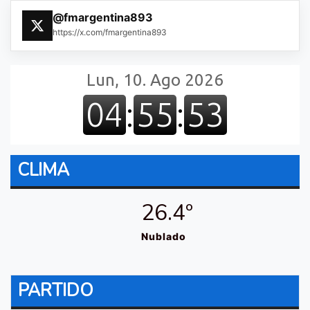
@fmargentina893
https://x.com/fmargentina893
CLIMA
26.4º
Nublado
PARTIDO