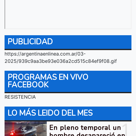
PUBLICIDAD
https://argentinaenlinea.com.ar/03-
2025/939c9aa3be93e036a2cd515c84ef9f08.gif
PROGRAMAS EN VIVO
FACEBOOK
RESISTENCIA
LO MÁS LEIDO DEL MES
1
En pleno temporal un
hombre desapareció en