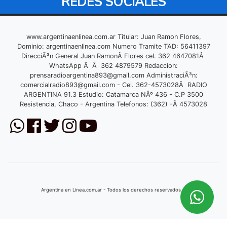
REDES SOCIALES
www.argentinaenlinea.com.ar Titular: Juan Ramon Flores,
Dominio: argentinaenlinea.com Numero Tramite TAD: 56411397
DirecciÃ³n General Juan RamonÂ Flores cel. 362 4647081Â
WhatsApp Â Â 362 4879579 Redaccion:
prensaradioargentina893@gmail.com
AdministraciÃ³n:
comercialradio893@gmail.com
- Cel. 362-4573028Â RADIO
ARGENTINA 91.3 Estudio: Catamarca NÂº 436 - C.P 3500
Resistencia, Chaco - Argentina Telefonos: (362) -Â 4573028
Argentina en Linea.com.ar - Todos los derechos reservados © 2026