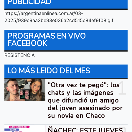
PUBLICIDAD
https://argentinaenlinea.com.ar/03-
2025/939c9aa3be93e036a2cd515c84ef9f08.gif
PROGRAMAS EN VIVO
FACEBOOK
RESISTENCIA
LO MÁS LEIDO DEL MES
1
"Otra vez te pegó": los
chats y las imágenes
que difundió un amigo
del joven asesinado por
su novia en Chaco
ÑACHEC: ESTE JUEVES