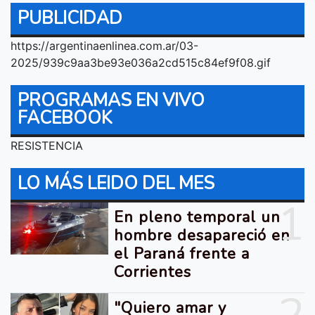
PUBLICIDAD
https://argentinaenlinea.com.ar/03-
2025/939c9aa3be93e036a2cd515c84ef9f08.gif
PROGRAMAS EN VIVO
FACEBOOK
RESISTENCIA
LO MÁS LEIDO DEL MES
1
En pleno temporal un
hombre desapareció en
el Paraná frente a
Corrientes
"Quiero amar y