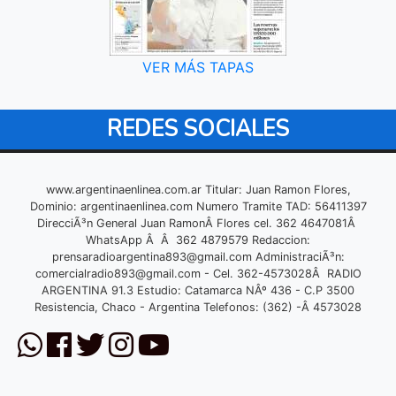
VER MÁS TAPAS
REDES SOCIALES
www.argentinaenlinea.com.ar Titular: Juan Ramon Flores,
Dominio: argentinaenlinea.com Numero Tramite TAD: 56411397
DirecciÃ³n General Juan RamonÂ Flores cel. 362 4647081Â
WhatsApp Â Â 362 4879579 Redaccion:
prensaradioargentina893@gmail.com
AdministraciÃ³n:
comercialradio893@gmail.com
- Cel. 362-4573028Â RADIO
ARGENTINA 91.3 Estudio: Catamarca NÂº 436 - C.P 3500
Resistencia, Chaco - Argentina Telefonos: (362) -Â 4573028