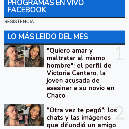
PROGRAMAS EN VIVO
FACEBOOK
RESISTENCIA
LO MÁS LEIDO DEL MES
1
"Quiero amar y
maltratar al mismo
hombre": el perfil de
Victoria Cantero, la
joven acusada de
asesinar a su novio en
Chaco
2
"Otra vez te pegó": los
chats y las imágenes
que difundió un amigo