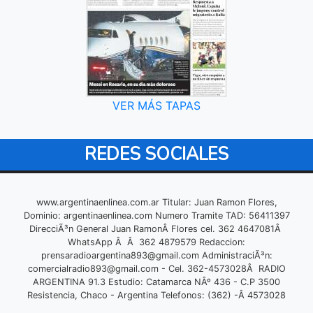
VER MÁS TAPAS
REDES SOCIALES
www.argentinaenlinea.com.ar Titular: Juan Ramon Flores,
Dominio: argentinaenlinea.com Numero Tramite TAD: 56411397
DirecciÃ³n General Juan RamonÂ Flores cel. 362 4647081Â
WhatsApp Â Â 362 4879579 Redaccion:
prensaradioargentina893@gmail.com
AdministraciÃ³n:
comercialradio893@gmail.com
- Cel. 362-4573028Â RADIO
ARGENTINA 91.3 Estudio: Catamarca NÂº 436 - C.P 3500
Resistencia, Chaco - Argentina Telefonos: (362) -Â 4573028