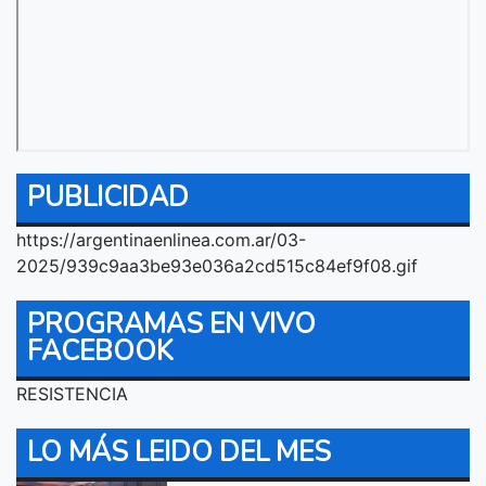
PUBLICIDAD
https://argentinaenlinea.com.ar/03-
2025/939c9aa3be93e036a2cd515c84ef9f08.gif
PROGRAMAS EN VIVO
FACEBOOK
RESISTENCIA
LO MÁS LEIDO DEL MES